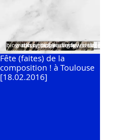
biography
works
discography
writings
publications
pedagogy
reviews
for curators
web+
dates
Fête (faites) de la
composition ! à Toulouse
[18.02.2016]