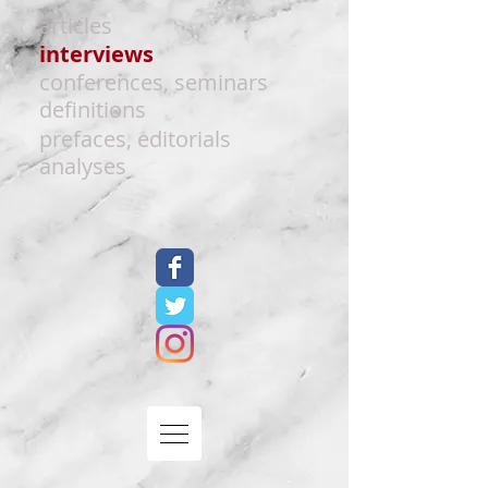
articles
interviews
conferences, seminars
definitions
prefaces, editorials
analyses