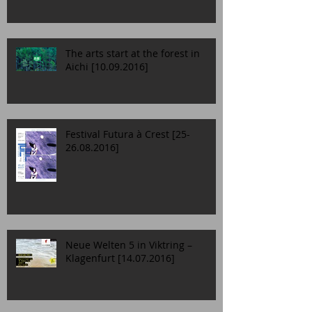
The arts start at the forest in
Aichi [10.09.2016]
Festival Futura à Crest [25-
26.08.2016]
Neue Welten 5 in Viktring –
Klagenfurt [14.07.2016]