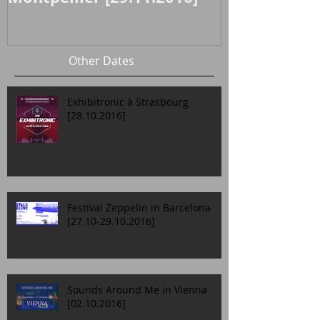
Other Dates
Exhibitronic à Strasbourg
[28.10.2016]
Festival Zeppelin in Barcelona
[27.10-29.10.2016]
Sounds Around Me in Vienna
[02.10.2016]