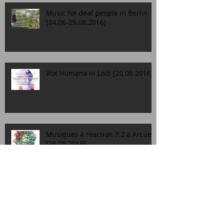
Music for deaf people in Berlin
[24.06-29.08.2016]
Vox Humana in Lodi [20.06.2016]
Musiques à réaction 7.2 à Arcueil
[26.05.2016]
Concerts de musique