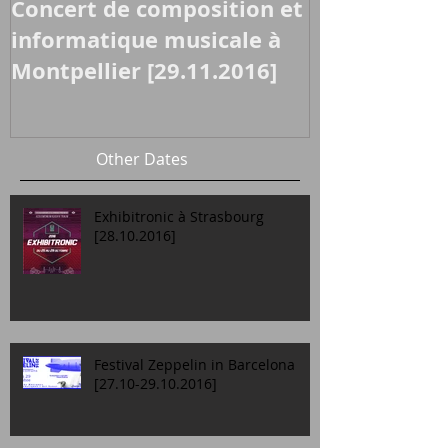
Concert de composition et
informatique musicale à
Montpellier [29.11.2016]
Other Dates
Exhibitronic à Strasbourg
[28.10.2016]
Festival Zeppelin in Barcelona
[27.10-29.10.2016]