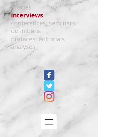
articles
interviews
conferences, seminars
definitions
prefaces, editorials
analyses