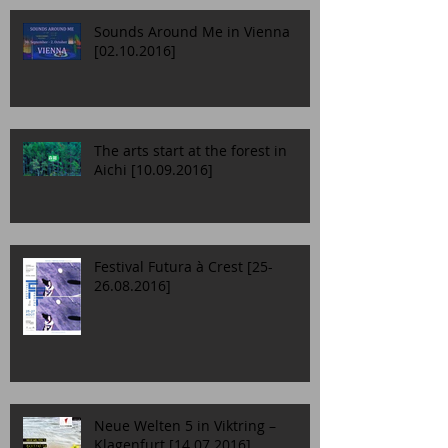
Sounds Around Me in Vienna
[02.10.2016]
The arts start at the forest in
Aichi [10.09.2016]
Festival Futura à Crest [25-
26.08.2016]
Neue Welten 5 in Viktring –
Klagenfurt [14.07.2016]