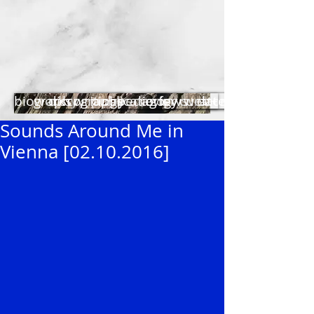
biography
works
discography
writings
publications
pedagogy
reviews
for curators
web+
dates
Sounds Around Me in
Vienna [02.10.2016]