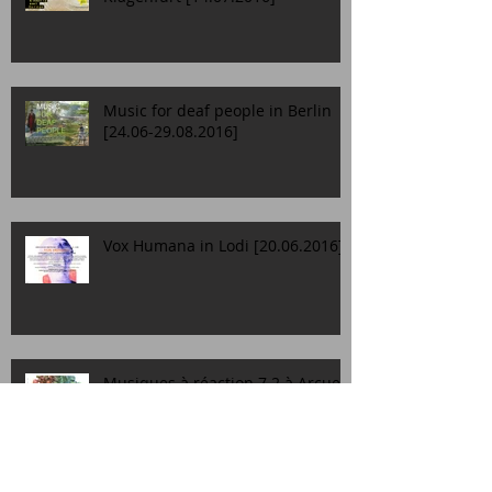
Music for deaf people in Berlin
[24.06-29.08.2016]
Vox Humana in Lodi [20.06.2016]
Musiques à réaction 7.2 à Arcueil
[26.05.2016]