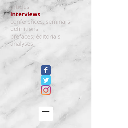
articles
interviews
conferences, seminars
definitions
prefaces, editorials
analyses