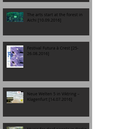
The arts start at the forest in
Aichi [10.09.2016]
Festival Futura à Crest [25-
26.08.2016]
Neue Welten 5 in Viktring –
Klagenfurt [14.07.2016]