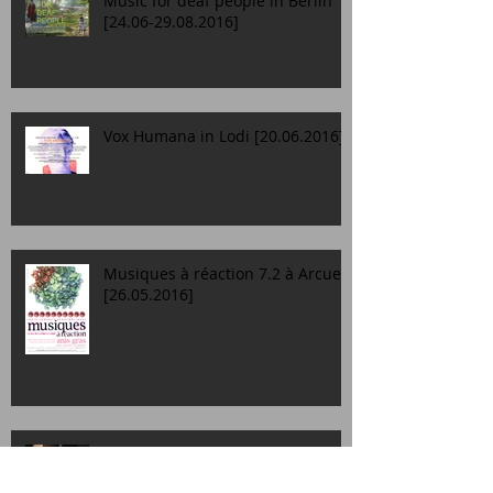
Music for deaf people in Berlin
[24.06-29.08.2016]
Vox Humana in Lodi [20.06.2016]
Musiques à réaction 7.2 à Arcueil
[26.05.2016]
Concerts de musique
acousmatique à Paris