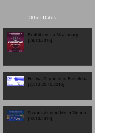
Other Dates
Exhibitronic à Strasbourg
[28.10.2016]
Festival Zeppelin in Barcelona
[27.10-29.10.2016]
Sounds Around Me in Vienna
[02.10.2016]