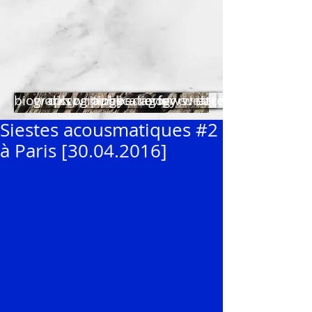
biography
works
discography
writings
publications
pedagogy
reviews
for curators
web+
dates
Siestes acousmatiques #2
à Paris [30.04.2016]