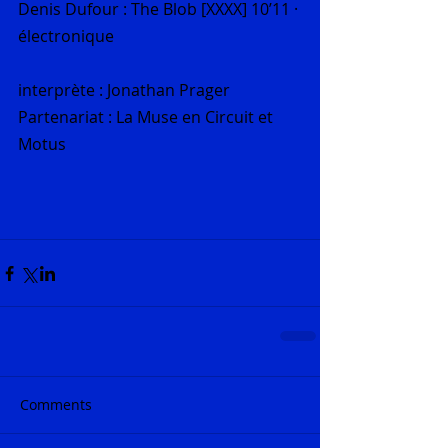
Denis Dufour : The Blob [XXXX] 10’11 · 
électronique
interprète : Jonathan Prager
Partenariat : La Muse en Circuit et 
Motus
Comments