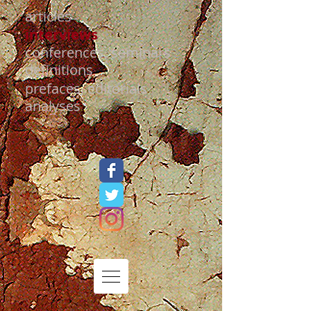
articles
interviews
conferences, seminars
definitions
prefaces, editorials
analyses