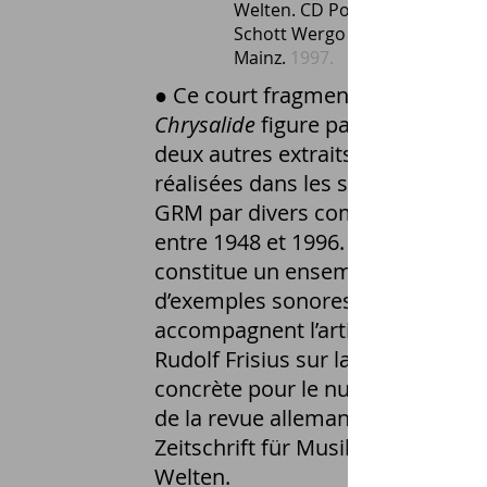
Welten. CD Pochette cartonné
Schott Wergo Music Media Gm
Mainz.
1997.
● Ce court fragment de
Chrysalide
figure parmi vingt-
deux autres extraits d’œuvres
réalisées dans les studios du
GRM par divers compositeurs
entre 1948 et 1996. Ce disque
constitue un ensemble
d’exemples sonores qui
accompagnent l’article de
Rudolf Frisius sur la musique
concrète pour le numéro 97
de la revue allemande Neue
Zeitschrift für Musik. Klang
Welten.