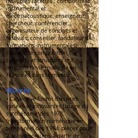
multiples facettes : compositeur
instrumental et
électroacoustique, enseignant,
chercheur, conférencier,
organisateur de concerts et
festivals, conseiller, fondateur de
formations instrumentales,
classes de composition,
collectifs et structures qui
irriguent la vie musicale en
France et dans le monde.
Œuvres
• Catalogue fourni d’œuvres
variées et innovantes [usage du
synthétiseur dès 1978,
transformation numérique en
temps réel dès 1984, pièces pour
2 acousmoniums à partir de