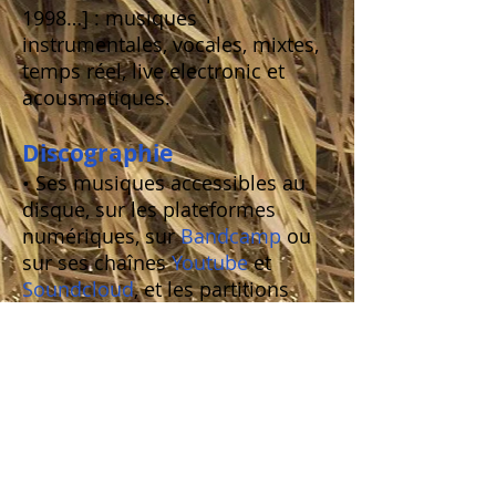
1998…] : musiques
instrumentales, vocales, mixtes,
temps réel, live electronic et
acousmatiques.
Discographie
• Ses musiques accessibles au
disque
, sur les plateformes
numériques, sur
Bandcamp
ou
sur ses chaînes
Youtube
et
Soundcloud
, et les partitions
chez son éditeur
Maison Ona
.
Écrits
• Ses textes publiés dans divers
livres et revues, ses interventions
dans des conférences et tables
rondes, ses entretiens, ses