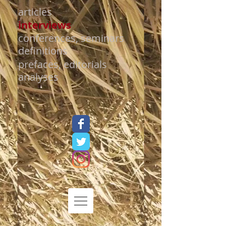
articles
interviews
conferences, seminars
definitions
prefaces, editorials
analyses