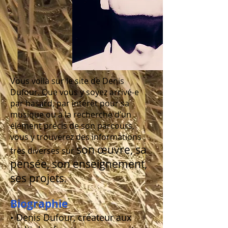
Vous voilà sur le site de Denis
Dufour. Que vous y soyez arrivé-e
par hasard, par intérêt pour sa
musique ou à la recherche d’un
élément précis de son parcours,
vous y trouverez des informations
son œuvre, sa
très diverses sur
pensée, son enseignement,
ses projets
.
Biographie
• Denis Dufour, créateur aux