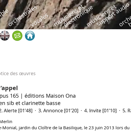
support audio
h
musiciens et
musiciens et
orche
orchestrales
électronique
ble
vocales
otice des œuvres
’appel
opus 165 | éditions Maison Ona
n sib et clarinette basse
2. Alerte [01’48] · 3. Annonce [01’20] · 4. Invite [01’10] ·
5. R
Merlin
e-Monial, jardin du Cloître de la Basilique, le 23 juin 2013 lors du 