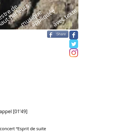
aut-parleurs
stre de
avec texte
appliquée
musique
Share
appel [01’49]
concert “Esprit de suite