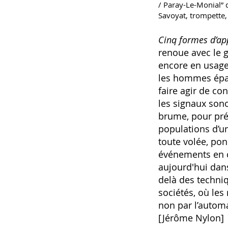
/ Paray-Le-Monial” 
Savoyat, trompette, 
Cinq formes d’ap
renoue avec le g
encore en usage 
les hommes éparp
faire agir de co
les signaux son
brume, pour prév
populations d’un
toute volée, pon
événements en c
aujourd'hui dan
delà des techni
sociétés, où les
non par l’autom
[Jérôme Nylon]