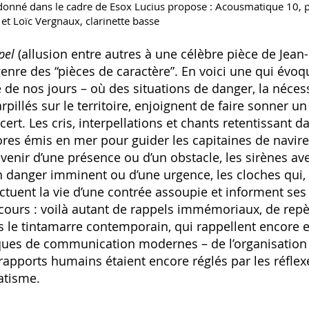
donné dans le cadre de Esox Lucius propose : Acousmatique 10, p
et Loïc Vergnaux, clarinette basse
pel
(allusion entre autres à une célèbre pièce de Jea
enre des “pièces de caractère”. En voici une qui évoq
de nos jours – où des situations de danger, la néces
illés sur le territoire, enjoignent de faire sonner un
ncert. Les cris, interpellations et chants retentissant 
ores émis en mer pour guider les capitaines de navir
enir d’une présence ou d’un obstacle, les sirènes ave
 danger imminent ou d’une urgence, les cloches qui, 
ctuent la vie d’une contrée assoupie et informent ses
ours : voilà autant de rappels immémoriaux, de rep
s le tintamarre contemporain, qui rappellent encore 
ques de communication modernes – de l’organisation
 rapports humains étaient encore réglés par les réflexe
atisme.