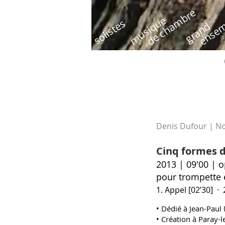
de chambre
ensem
musique
solistes
grand
Denis Dufour | N
Cinq formes d
2013 | 09'00 | 
pour trompette e
1. Appel [02’30] · 
• Dédié à
Jean-Paul 
• Création à Paray-l