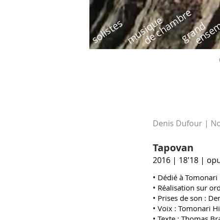
de chambre
ensem
musique
solistes
grand
Denis Dufour | N
Tapovan
2016 | 18'18 | op
• Dédié à Tomonari 
• Réalisation sur o
• Prises de son : D
• Voix : Tomonari H
• Texte : Thomas B