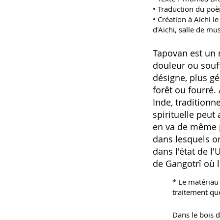
• Traduction du poè
• Création à Aichi 
d'Aichi, salle de m
Tapovan est un m
douleur ou souff
désigne, plus gé
forêt ou fourré. 
Inde, traditionn
spirituelle peut
en va de même p
dans lesquels on
dans l'état de l
de Gangotrî où 
* Le matériau
traitement que
Dans le bois