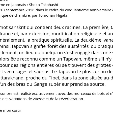
me en japonais : Shoko Takahashi
le 10 septembre 2016 dans le cadre du cinquantième anniversaire d
usique de chambre, par Tomonari Higaki
ot sanskrit qui contient deux racines. La première, ta
rance et, par extension, mortification religieuse et aus
néralement, la pratique spirituelle. La deuxième, vana
Ainsi, tapovan signifie ‘forêt des austérités’ ou pratiqu
ellement, un lieu où quelqu'un s'est engagé dans une 
 alors être reconnu comme un Tapovan, même s'il n'y a
our des régions entières où se trouvent des grottes
t vécu sages et sâdhus. Le Tapovan le plus connu de 
'Uttarakhand, proche du Tibet, dans la zone située au-
l'un des bras du Gange supérieur prend sa source.
 sonore est réalisé exclusivement avec des morceaux de bois et n
 des variations de vitesse et de la réverbération.
 de mon cœur