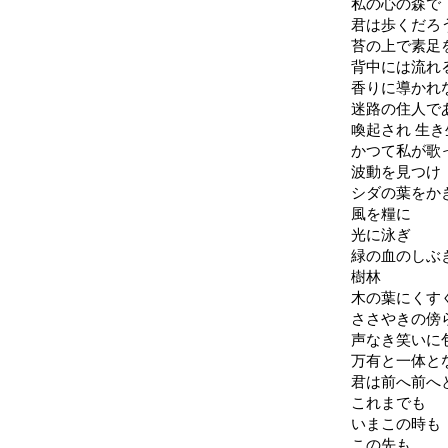
私の心の森で
君は歩くだろ
苔の上で素足
背中には流れ
香りに導かれ
迷路の住人で
喚起され 生き
かつて私が歌
波動を見つけ
シダの葉をか
風を糧に
光に泳ぎ
緑の血のしぶ
樹林
木の葉にくす
ささやきの傍
声なき笑いに
万有と一体と
君は前へ前へ
これまでも
いまこの時も
この先も