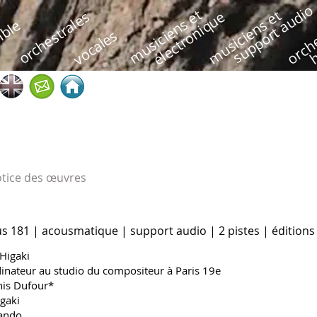
support audio
h
musiciens et
musiciens et
orche
orchestrales
électronique
ble
vocales
otice des œuvres
us 181 | acousmatique | support audio | 2 pistes | édition
Higaki
rdinateur au studio du compositeur à Paris 19e
enis Dufour*
igaki
rando