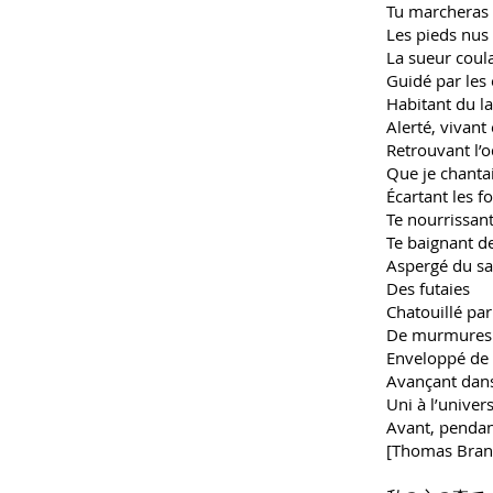
Tu marcheras
Les pieds nus
La sueur coul
Guidé par les
Habitant du l
Alerté, vivant 
Retrouvant l’
Que je chantai
Écartant les f
Te nourrissan
Te baignant d
Aspergé du sa
Des futaies
Chatouillé par 
De murmures 
Enveloppé de 
Avançant dans
Uni à l’univer
Avant, pendan
[Thomas Bran