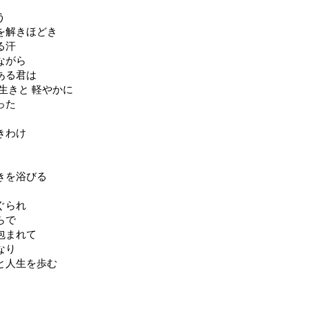
う
を解きほどき
る汗
ながら
ある君は
生きと 軽やかに
った
きわけ
きを浴びる
ぐられ
らで
包まれて
なり
と人生を歩む