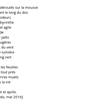
 déroulés sur la mousse
ant le long du dos
 odeurs
abyrinthe
et agile
ode
 jadis
ougères
t du vent
e lumière
ng vert
les feuilles
tout près
rires muets
 la vie
s
t et après.
do, mai 2016]