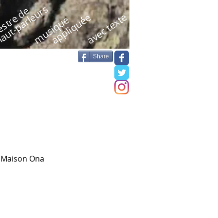
aut-parleurs
stre de
avec texte
appliquée
musique
Share
s Maison Ona