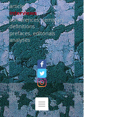
articles
interviews
conferences, seminars
definitions
prefaces, editorials
analyses