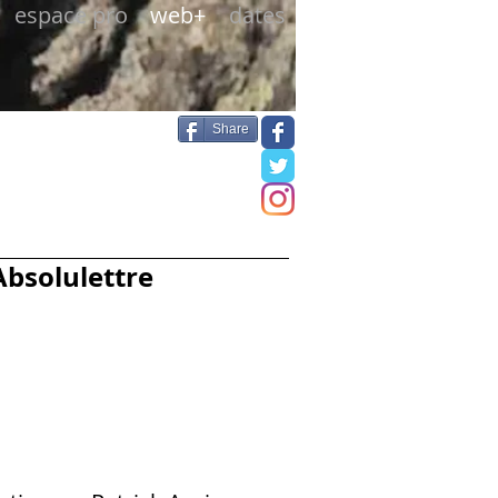
espace pro
web+
dates
Share
Absolulettre