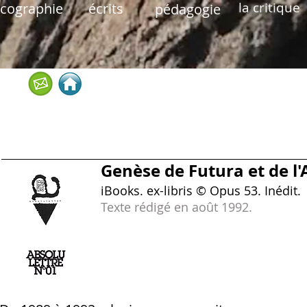
la critique
scographie
écrits
pédagogie
Genèse de Futura et de l'
iBooks. ex-libris © Opus 53. Inédit.
Texte rédigé en août 1992.