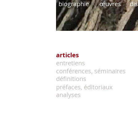
biographie
œuvres
di
articles
entretiens
conférences, séminaires
définitions
préfaces, éditoriaux
analyses