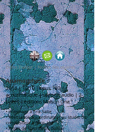
Denis Dufour | Notice des œuvres
Anamorphose
2016 | 10’10 | opus 180 |
acousmatique | support audio | 2
pistes | éditions Maison Ona
• Hommage à Erik Satie
• Réalisation sur ordinateur au studio du
compositeur à Paris 19e
• Prises de son : Denis Dufour