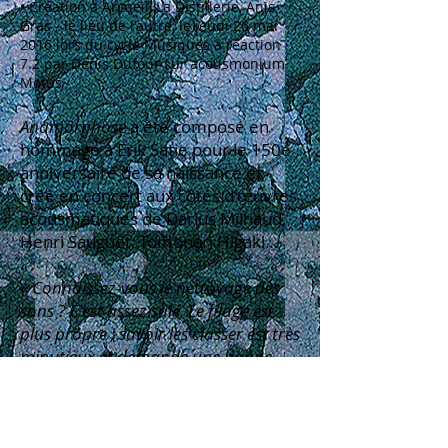
• Création à Arcueil, La Distillerie, Anis
Gras - le lieu de l'autre, le jeudi 26 mai
2016 lors du cycle Musiques à réaction
7.2 par Denis Dufour sur acousmonium
Motus
Anamorphose
a été composé en
hommage à Erik Satie pour le 150e
anniversaire de sa naissance et
créé en concert aux côtés d'œuvres
acousmatiques de Darius Milhaud,
Henri Sauguet, Tomonari Higaki…
«
Connaissez-vous le nettoyage des
sons ? C'est assez sale. Le filage est
plus propre ; savoir les classer est très
minutieux et demande une bonne
vue. Ici nous sommes dans la
phonotechnique. Quant aux
explosions sonores, souvent si