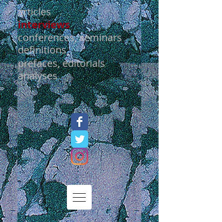
articles
interviews
conferences, seminars
definitions
prefaces, editorials
analyses