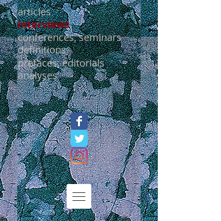
articles
interviews
conferences, seminars
definitions
prefaces, editorials
analyses