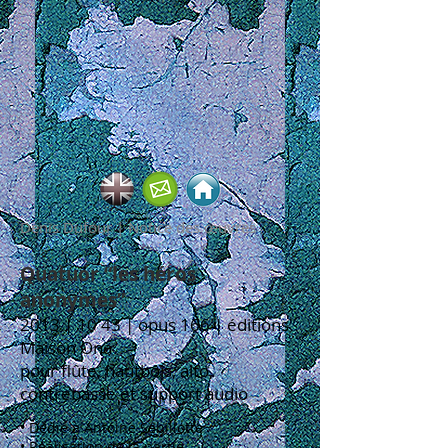
Denis Dufour | Notice des œuvres
Quatuor “les héros
anonymes”
2013 | 10'43 | opus 166 | éditions
Maison Ona
pour flûte, hautbois, alto,
contrebasse et support audio
•
Dédié à Antoine Sebillotte
• Réalisation de la partie