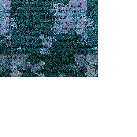
électroacoustique sur ordinateur au
studio du compositeur à Paris 19e
• Prises de son : Denis Dufour
• Création à Eaubonne, L'Orange bleue, le
5 juin 2013 lors du concert Musiques à
l'encre fraîche par Élodie Frieh, flûte,
Jean-Luc Riera, hautbois, Noémie Airiau-
Gauguier, alto, Pascal Warin, contrebasse,
Jonathan Prager, acousmonium, Antoine
Sebillotte, direction
En Chine à Hangzou, il est un plat
réputé, “les héros anonymes”, dont
la recette conjugue deux poissons
d'eau douce, le poisson-chat et le
carassin qui ne se côtoient pas. Ce
dernier, d'abord flambé dans de
l'huile et du vin, est recouvert d'eau
où il se désintègre entièrement
pour donner un bouillon riche et
savoureux, relevé de gingembre